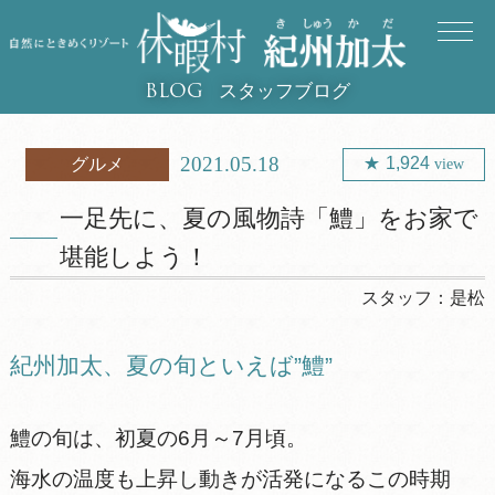
スタッフブログ
BLOG
2021.05.18
1,924
グルメ
view
一足先に、夏の風物詩「鱧」をお家で
堪能しよう！
スタッフ：
是松
紀州加太、夏の旬といえば”鱧”
鱧の旬は、初夏の6月～7月頃。
海水の温度も上昇し動きが活発になるこの時期