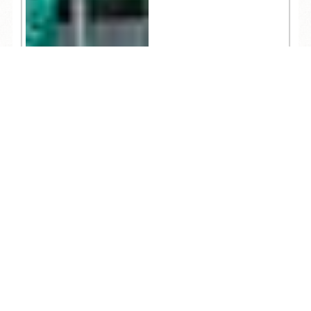
TEL
ログイン
宿泊予約
空室検索
7,287
観光
2021.05.06
知らないと損する！雑
賀崎漁港でお買い物・
初心者ガイド