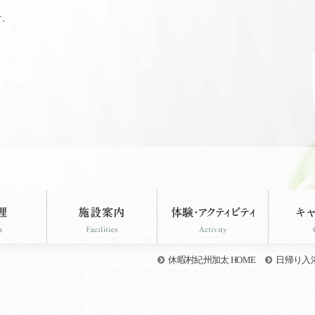
す。
休暇村紀州加太 HOME
日帰り入