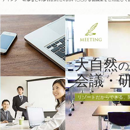
大自然
の
会議・
リゾートだからできる、