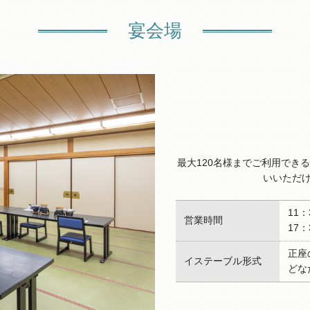
宴会場
最大120名様までご利用でき
いいただ
11：
営業時間
17：
正座
イステーブル形式
どな