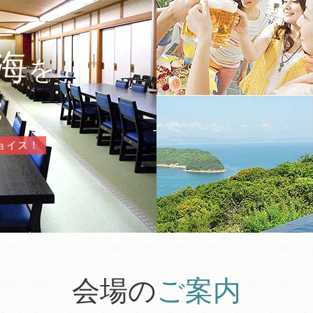
海
を
能
ョイス！
会場の
ご案内