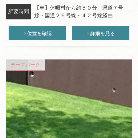
アドベンチャーショー・フィッシャーマンズワーフ
【車】休暇村から約５０分 県道７号
が楽しめます。エリア内には、ヨットマリーナ、リ
所要時間
線・国道２６号線・４２号線経由
ゾートホテル、紀州黒潮温泉、海釣り公園もありま
【電車】南海和歌山市駅からバスで和歌
す。
山マリーナシティー行き乗車（バス所要
位置を確認
詳細を見る
時間約３０分）
テーマパーク