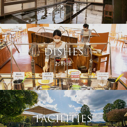
DISHES
お料理
FACILITIES