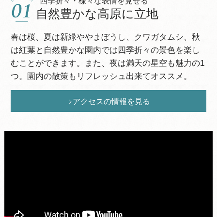
食の広島Stories
雄大な大自然を楽しむ
四季折々・様々な表情を見せる
自然の中で楽しめる
本館・コテージ・キャンプ場
食の広島Stories
帝釈峡観光の拠点
自然豊かな高原に立地
アクティビティが充実
様々な宿泊スタイル
地酒を楽しむビュッフェ
帝釈峡を代表する観光スポット「神龍湖」への観光
春は桜、夏は新緑ややまぼうし、クワガタムシ、秋
テニスコート、芝ソリ、パターゴルフ、グラウンド
本館でのんびり宿泊するもよし、コテージでプライ
拠点として最適です。東城IC※ETC制限あり より車
は紅葉と自然豊かな園内では四季折々の景色を楽し
オープンキッチンでは、広島牛の焼きしゃぶ他、揚
ゴルフなど
ベートなお食事などの空間を楽しむもよし、キャン
で約10分と最寄りのICからも近い場所です。
むことができます。また、夜は満天の星空も魅力の1
げたての天ぷらや広島産カキフライなどが並びま
子供から大人まで楽しむことができるアクティビテ
プ場でＢＢＱ、アウトドア料理を楽しむもよし、
つ。園内の散策もリフレッシュ出来てオススメ。
す。
ィーが充実しています。
色々なスタイルを楽しめます。
周辺観光の情報を見る
アクセスの情報を見る
ビュッフェの情報を見る
アクティビティの情報を見る
屋外施設の情報を見る