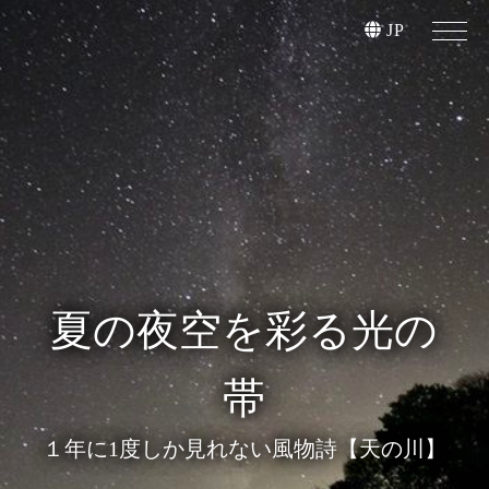
JP
4月からビュッフェが
夏の夜空を彩る光の
家族旅行は帝釈峡に
休暇村帝釈峡の
お任せください♪
広報宣伝部長♪
リニューアル
帯
１年に1度しか見れない風物詩【天の川】
お子さま半額＆無料宿泊プラン販売中！
ヤギのメェ太～ボクにも会いに来てね！
～食の広島Stories～広島まるごと