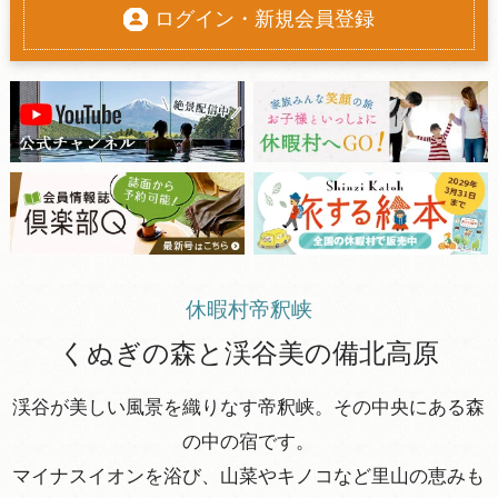
ログイン・新規会員登録
休暇村帝釈峡
くぬぎの森と渓谷美の備北高原
渓谷が美しい風景を織りなす帝釈峡。その中央にある森
の中の宿です。
マイナスイオンを浴び、山菜やキノコなど里山の恵みも