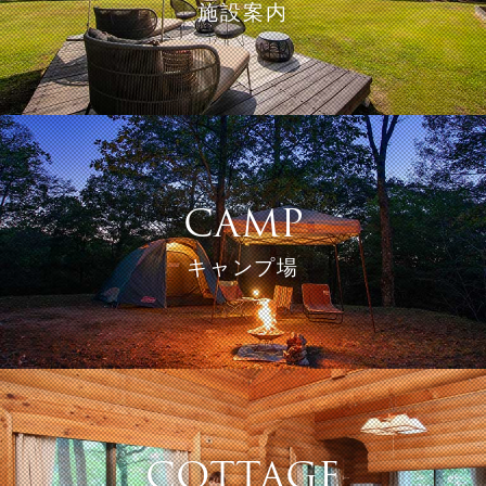
施設案内
ご夕食
朝食
CAMP
キャンプ場
館内施設
屋外施設
COTTAGE