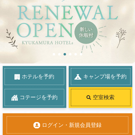
休暇村
35 resort hotels and 25 camping fields
Gourmet ～休暇村のビュッフェ～
Hotspring ～休暇村紀州加太～
Room ～休暇村越前三国～
ホテルを予約
キャンプ場を予約
コテージを予約
空室検索
ログイン・新規会員登録