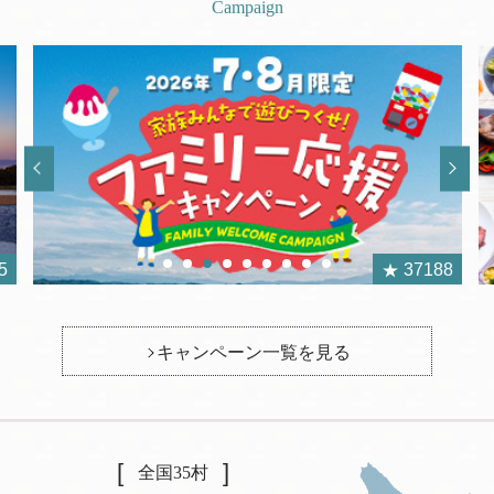
Campaign
Pr
N
ev
ex
io
t
us
5
37188
キャンペーン一覧を見る
全国35村