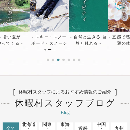
スキー・スノー
自然と生きる 自
五感で感じる5種
ボード・スノーシ
然と触れる
類の体験
ュー
休暇村スタッフによるおすすめ情報のご紹介
休暇村スタッフブログ
Blog
北海道
関東
東海
中国
全て
・
・
・
近畿
・
九州