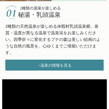
旬の味覚・秋田の郷土食が楽しめる
休暇村周辺に溢れる大自然！
休暇村周辺で楽しめる
2種類の源泉が楽しめる
乳頭温泉郷湯めぐりを、湯めぐり号で！
秋田ふぅ～ど
ブナの森の散策路
アクティビティ
秘湯・乳頭温泉
異なる源泉を楽しむ
プレミアムビュッフェ
四季折々に表情を変える周辺の草木やブナの森。周
白銀の世界をスノーシューを履いて散策！動物の足
2種類の天然温泉が楽しめる休暇村乳頭温泉郷。泉
７軒の湯宿からなる乳頭温泉郷。湯めぐりに便利な
辺には複数の遊歩道が広がり飽きさせず散策出来ま
跡や、普段歩くことのできない未知なる冒険に旅立
質・温度が異なる温泉で温泉浴をお楽しみくださ
日替わりで秋田の郷土鍋をはじめ、秋田の食材を使
湯めぐり号が運行しております。湯めぐり帖を片手
す。季節ごと異なる自然を堪能できます。
ちましょう！
い。四季折々に変化するブナの森は美しい絵画のよ
った「おたのしみビュッフェ」が楽しめます。
に乳頭温泉郷全制覇！（湯めぐり帖2,500円宿泊者限
うな自然の風景を、心ゆくまでご堪能いただけま
定販売）
ウォーキングの情報を見る
す。
体験プログラムの情報を見る
お料理の情報を見る
湯巡り号の情報を見る
温泉の情報を見る