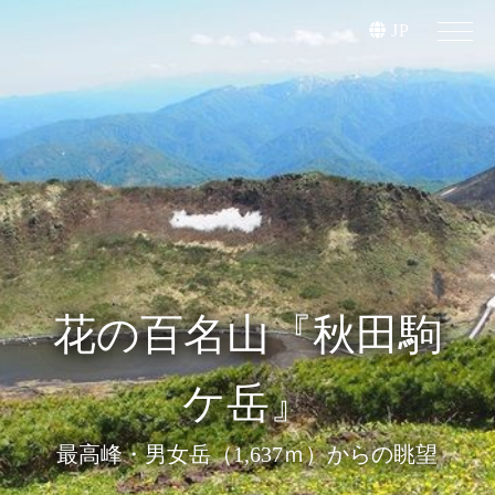
JP
ブナの森チェアリン
深いブナの森に抱か
期日限定ファミリー
花の百名山『秋田駒
プラン
ケ岳』
れて
グ
何もしない時間を、最高のアウトドアに。
秋田！夏の風物詩ババヘラバラ盛り体験
最高峰・男女岳（1,637ｍ）からの眺望
ゆっくりと星空を眺める贅沢な時間。