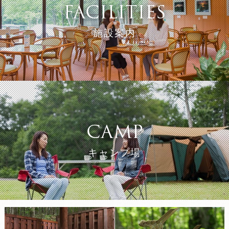
FACILITIES
施設案内
ご夕食
お子様料理
朝食
CAMP
キャンプ場
館内施設
屋外施設