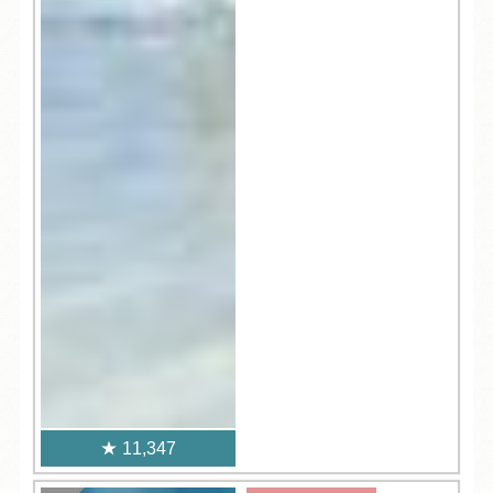
11,347