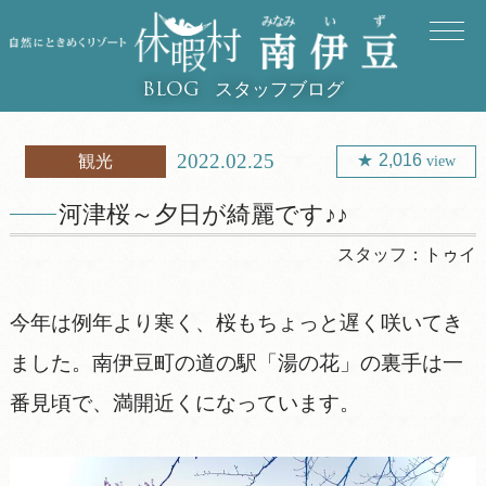
スタッフブログ
BLOG
2022.02.25
2,016
観光
view
河津桜～夕日が綺麗です♪♪
スタッフ：
トゥイ
今年は例年より寒く、桜もちょっと遅く咲いてき
ました。南伊豆町の道の駅「湯の花」の裏手は一
番見頃で、満開近くになっています。