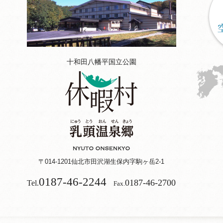
十和田八幡平国立公園
〒014-1201
仙北市田沢湖生保内字駒ヶ岳2-1
0187-46-2244
0187-46-2700
Tel.
Fax.