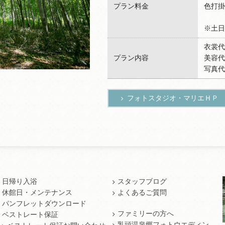
プラン料金
色打掛
※土日
衣裳代
プラン内容
美容代
写真代
フォトスタジオ・マリエＨＰ
日帰り入浴
スタッフブログ
休館日・メンテナンス
よくあるご質問
パンフレットダウンロード
ファミリーの方へ
ベストレート保証
乳頭温泉郷フォトウエディン