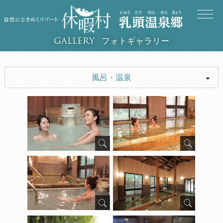
フォトギャラリー
GALLERY
風呂・温泉
ALL
風呂・温泉
食事・料理
部屋
サービス
施設
周辺・景観