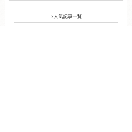
人気記事一覧
ARCHIVE
/
月別アーカイブ
TEL
ログイン
宿泊予約
空室検索
2026年 (234)
08月 (9)
2025年 (376)
07月 (34)
12月 (33)
2024年 (322)
06月 (33)
11月 (35)
12月 (31)
2023年 (318)
05月 (34)
10月 (32)
11月 (26)
12月 (25)
2022年 (333)
04月 (32)
09月 (30)
10月 (29)
11月 (25)