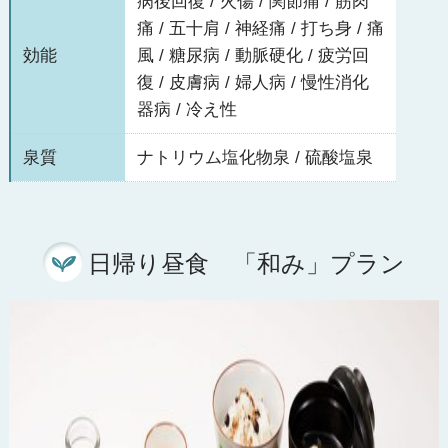
病後回復 / 火傷 / 関節痛 / 筋肉
痛 / 五十肩 / 神経痛 / 打ち身 / 痛
効能
風 / 糖尿病 / 動脈硬化 / 疲労回
復 / 皮膚病 / 婦人病 / 慢性消化
器病 / 冷え性
泉質
ナトリウム塩化物泉 / 硫酸塩泉
日帰り昼食 「和み」プラン