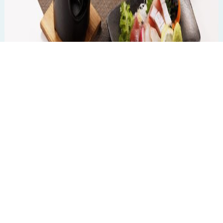
TEL
ログイン
宿泊予約
空室検索
能登御膳（能登豚の陶板付き）
当館自慢の源泉掛け流し温泉でのご入浴・客室で休憩・
レストランでのご昼食がセットになったプランです。
【ご利用時間】11：00～17：00 ※温泉 12：00～
※サウナ 14：00～