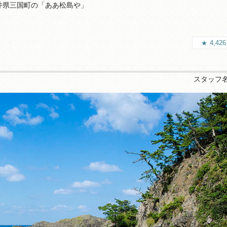
井県三国町の「ああ松島や」
4,42
」
スタッフ