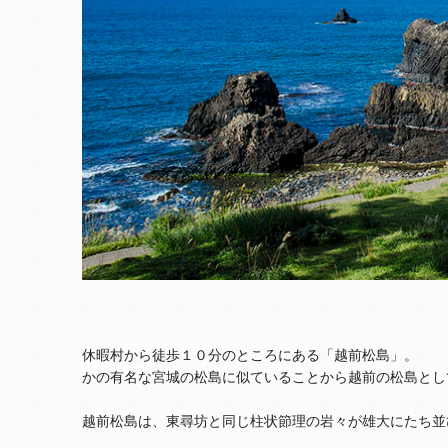
休暇村から徒歩１０分のところにある「越前松島」。
かの有名な宮城の松島に似ていることから越前の松島とし
越前松島は、東尋坊と同じ柱状節理の岩々が雄大にたち並