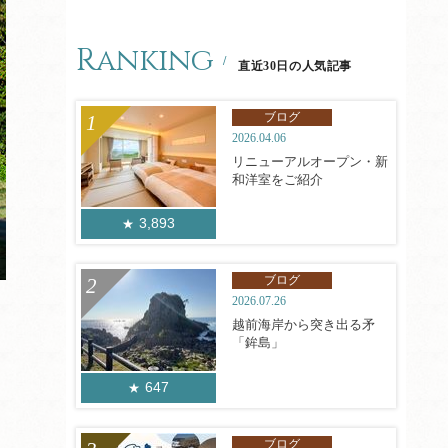
Ranking
直近30日の人気記事
ブログ
2026.04.06
リニューアルオープン・新
和洋室をご紹介
3,893
ブログ
2026.07.26
越前海岸から突き出る矛
「鉾島」
647
ブログ