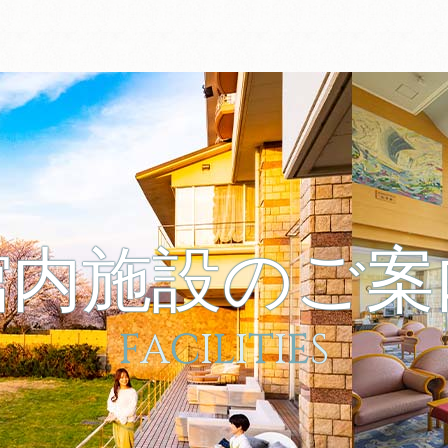
館内施設のご案
F
A
C
I
L
I
T
I
E
S