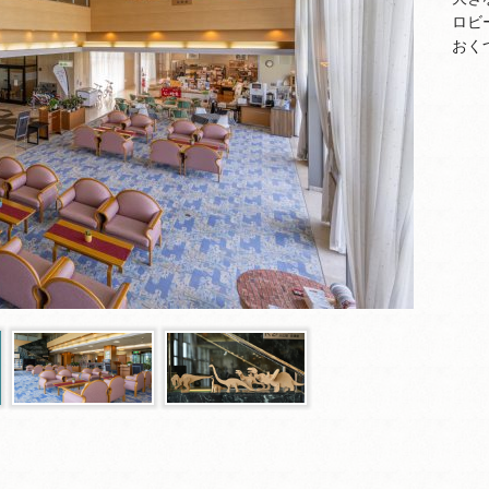
ロビ
おく