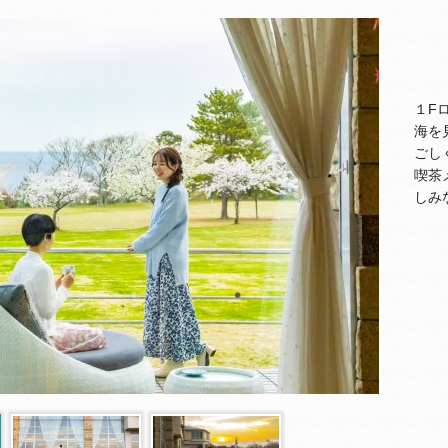
１F
海を
ごし
喫茶
しみ