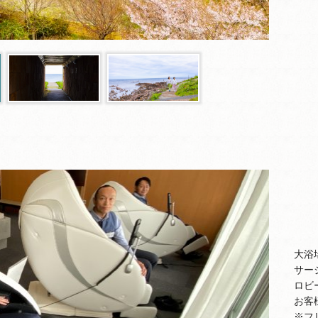
大浴
サー
ロビ
お客
※フ