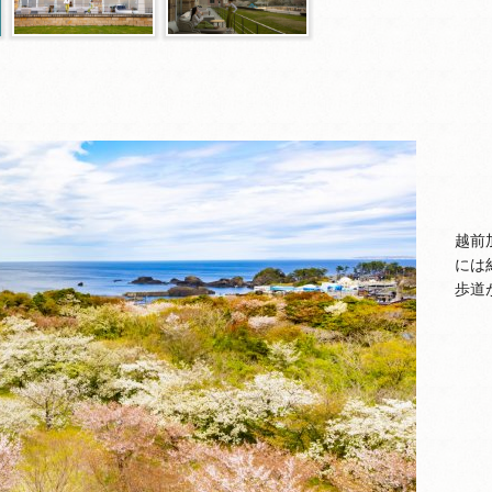
越前
には
歩道