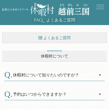
よくあるご質問
FAQ
よくあるご質問
休暇村について
休暇村について
日帰り利用について
館内利用について
休暇村について知りたいのですが？
宿泊料金について
A.
休暇村全体での
『よくある質問』
をご覧くださ
い。
予約はいつからできますか？
食物アレルギーについて
＜宿泊・日帰・予約・会員制度（Ｑ会員・キッ
A.
ズクラブ・Ｑメール）など＞
電話予約は６ヶ月前の同日午前１０：００から
お子様について