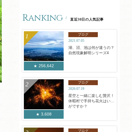
Ranking
直近30日の人気記事
ブログ
2021.07.05
湖、沼、池は何が違うの？
自然現象解明シリーズ4
256,642
ブログ
2026.07.19
星空と一緒に楽しむ贅沢！
休暇村で手持ち花火はいか
がですか？
3,608
ブログ