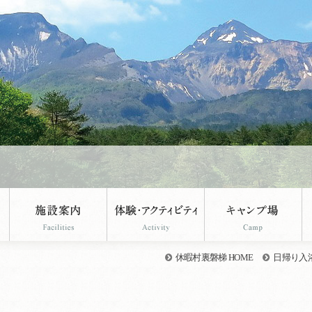
休暇村裏磐梯 HOME
日帰り入