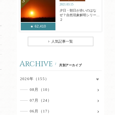
2021.03.15
夕日・朝日が赤いのはな
ぜ？自然現象解明シリーズ
２
62,410
人気記事一覧
Archive
月別アーカイブ
2026年（155）
08月（10）
07月（24）
06月（17）