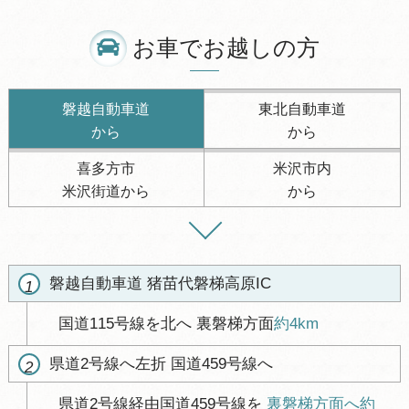
お車でお越しの方
お車でお越しの方
電車・バスでお越しの方
飛行機でお越しの方
磐越自動車道
東北自動車道
から
から
喜多方市
米沢市内
米沢街道から
から
磐越自動車道 猪苗代磐梯高原IC
1
国道115号線を北へ 裏磐梯方面
約4km
県道2号線へ左折 国道459号線へ
2
県道2号線経由国道459号線を
裏磐梯方面へ約