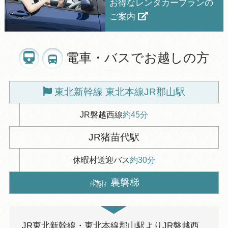
お得なレンタカープランの
ご案内
電車・バスでお越しの方
東北新幹線 東北本線JR郡山駅
JR磐越西線
約45分
JR猪苗代駅
休暇村送迎バス
約30分
裏磐梯
JR東北新幹線・東北本線郡山駅よりJR磐越西