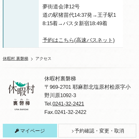
夢街道会津12号
道の駅猪苗代14:37発→王子駅1
8:15着→バスタ新宿18:49着
予約はこちら(高速バスネット)
休暇村 裏磐梯
アクセス
休暇村裏磐梯
〒969-2701 耶麻郡北塩原村桧原字小
野川原1092-3
Tel.
0241-32-2421
Fax.0241-32-2422
マイページ
予約確認・変更・取消