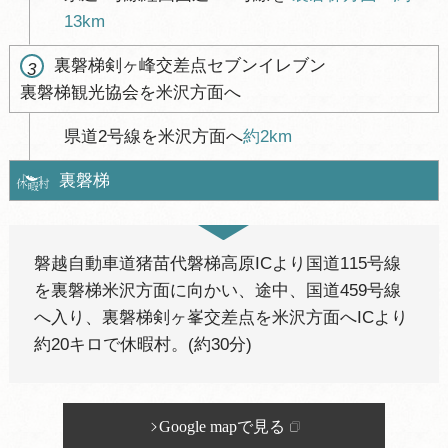
13km
裏磐梯剣ヶ峰交差点セブンイレブン
3
裏磐梯観光協会を米沢方面へ
県道2号線を米沢方面へ
約2km
裏磐梯
磐越自動車道猪苗代磐梯高原ICより国道115号線
を裏磐梯米沢方面に向かい、途中、国道459号線
へ入り、裏磐梯剣ヶ峯交差点を米沢方面へICより
約20キロで休暇村。(約30分)
Google mapで見る