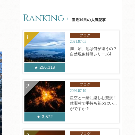
Ranking
直近30日の人気記事
ブログ
2021.07.05
湖、沼、池は何が違うの？
自然現象解明シリーズ4
256,319
ブログ
2026.07.19
星空と一緒に楽しむ贅沢！
休暇村で手持ち花火はいか
がですか？
3,572
ブログ