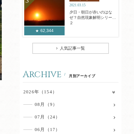
2021.03.15
夕日・朝日が赤いのはな
ぜ？自然現象解明シリーズ
２
62,344
人気記事一覧
Archive
月別アーカイブ
2026年（154）
08月（9）
07月（24）
06月（17）