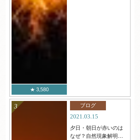
3,580
ブログ
2021.03.15
夕日・朝日が赤いのは
なぜ？自然現象解明シ