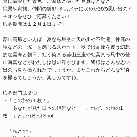
際に撮影した景色、ご家族と撮った写真などなど、
絶景や家族、仲間の笑顔♪をカメラに収めた旅の思い出のイ
チオシをぜひご応募ください！
応募期間は１２月１日まで！
蒜山高原といえば、夏なら星空に天の川や不動滝、神庭の
滝などの「涼」を感じるスポット、秋では高原を覆う幻想
的な雲海と朝日、紅く染まる蒜山三座や紅葉真っ只中の登
山写真などがわたしは思い浮かびます。皆様はどんな思い
出の写真を撮られたでしょうか。またこれからどんな写真
を撮るでしょうか。楽しみですね。
応募部門は２つ
・「この旅の１枚！」
あなたが見た日本の絶景など、「これぞこの旅の1
枚！」というBest Shot
・「私と○○」