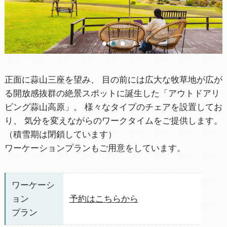
ワンダリングNatureコーナー
カラオケルーム
コインランドリー
バリアフリー
正面に蒜山三座を望み、 目の前には広大な牧草地が広が
る開放感抜群の絶景スポットに誕生した「アウトドアリ
施設情報
ビング蒜山高原」。 様々なタイプのチェアを設置してお
り、 気分を変えながらのワークタイムをご提供します。
（積雪期は閉鎖しています）
ワーケーションプランもご用意をしています。
ワーケーシ
ョン
予約はこちらから
プラン