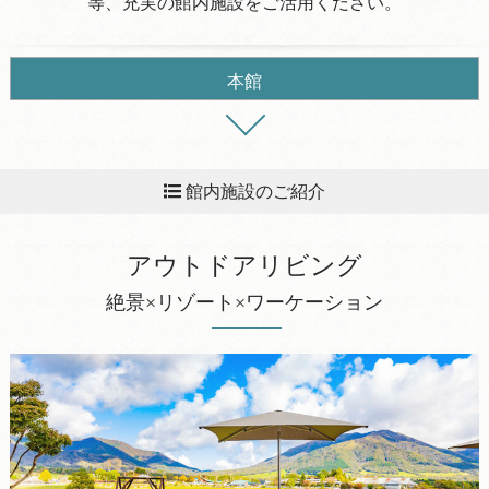
等、充実の館内施設をご活用ください。
本館
館内施設のご紹介
アウトドアリビング
アウトドアリビング
SHAMPOO BAR～シャンプーバー～
絶景×リゾート×ワーケーション
売店
そよ風の図書（図書コーナー）
ホール（会議室）