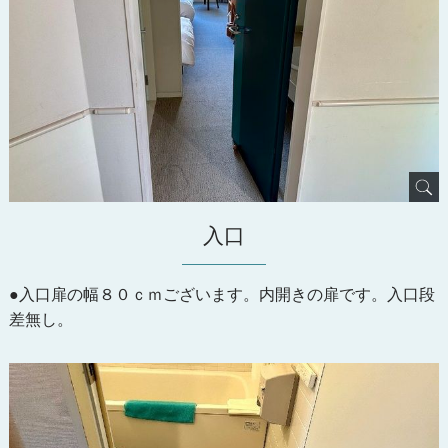
入口
●入口扉の幅８０ｃｍございます。内開きの扉です。入口段
差無し。