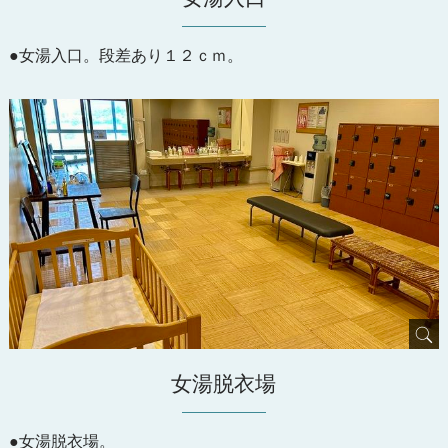
●女湯入口。段差あり１２ｃｍ。
女湯脱衣場
●女湯脱衣場。