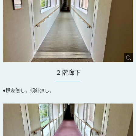
２階廊下
●段差無し。傾斜無し。