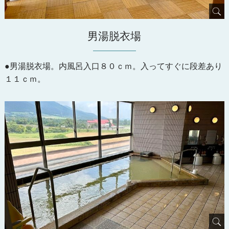
男湯脱衣場
●男湯脱衣場。内風呂入口８０ｃｍ。入ってすぐに段差あり
１１ｃｍ。