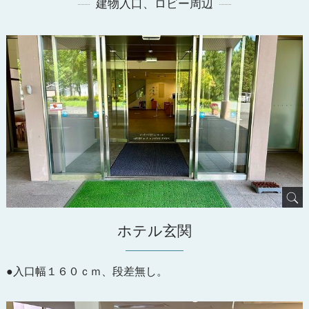
建物入口、ロビー周辺
ホテル玄関
●入口幅１６０ｃｍ、段差無し。