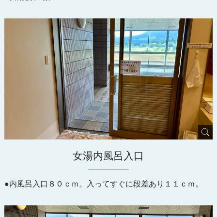
女湯内風呂入口
●内風呂入口８０ｃｍ。入ってすぐに段差あり１１ｃｍ。