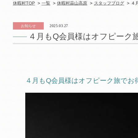
休暇村TOP
一覧
休暇村蒜山高原
スタッフブログ
４
お知らせ
2025.03.27
４月もQ会員様はオフピーク
４月もQ会員様はオフピーク旅でお