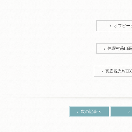
オフピー
休暇村蒜山
真庭観光WE
次の記事へ