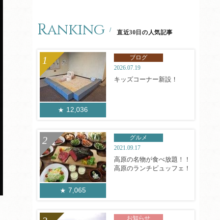
Ranking
直近30日の人気記事
ブログ
2026.07.19
キッズコーナー新設！
12,036
グルメ
2021.09.17
高原の名物が食べ放題！！
高原のランチビュッフェ！
7,065
お知らせ