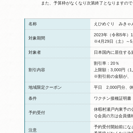
また、予算枠がなくなり次第終了となりますので、
名称
えひめぐり みきゃ
2023年（令和5年）
対象期間
※4月29日（土）～
対象者
日本国内に居住する
割引率：20％
割引内容
上限額：3,000円（
※割引前の金額が、「
地域限定クーポン
平日 2,000円分、
条件
ワクチン接種証明書
休暇村瀬戸内東予の
予約受付
Ｑ会員の方は会員価
予約受付開始前にな
注意