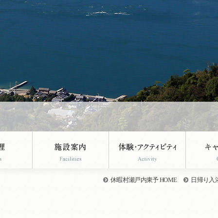
休暇村瀬戸内東予 HOME
日帰り入