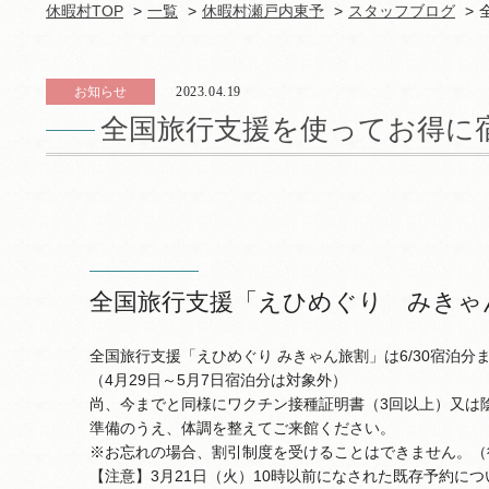
休暇村TOP
一覧
休暇村瀬戸内東予
スタッフブログ
お知らせ
2023.04.19
全国旅行支援を使ってお得に
全国旅行支援「えひめぐり みきゃん
全国旅行支援「えひめぐり みきゃん旅割」は6/30宿泊分
（4月29日～5月7日宿泊分は対象外）
尚、今までと同様にワクチン接種証明書（3回以上）又は
準備のうえ、体調を整えてご来館ください。
※お忘れの場合、割引制度を受けることはできません。（
【注意】3月21日（火）10時以前になされた既存予約に