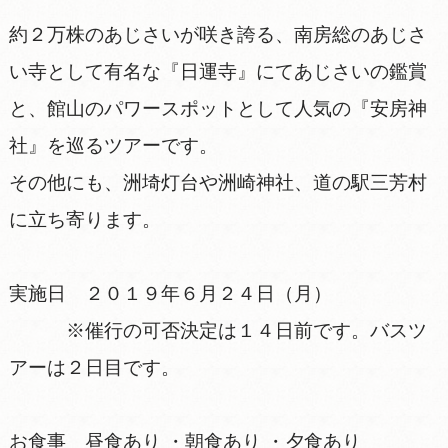
約２万株のあじさいが咲き誇る、南房総のあじさ
い寺として有名な『日運寺』にてあじさいの鑑賞
と、館山のパワースポットとして人気の『安房神
社』を巡るツアーです。
その他にも、洲埼灯台や洲崎神社、道の駅三芳村
に立ち寄ります。
実施日 ２０１９年６月２４日（月）
※催行の可否決定は１４日前です。バスツ
アーは２日目です。
お食事 昼食あり ・朝食あり ・夕食あり