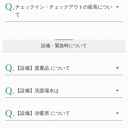
※夜間は宿直者在中
チェックイン・チェックアウトの延長につい
※内線９番でフロントにかかります
て
※２０:３０～７:３０は清算業務はできませんの
A.
で、事前にご精算をお願いします。
【要予約】
大人１名１時間１，１００円（税込）にて承
ります。
設備・緊急時について
（アーリーＣ/Ｉ：１２～１５時、レイトＣ/
Ｏ：１０～１２時）
※繁忙日や当日の状況等でお断りする場合が
【設備】貴重品 について
ございます。
※前日までの事前予約となります。
A.
事故防止の為、各部屋の「備え付け金庫」また
は、フロントへお預け下さい。
【設備】洗面場水は
鍵は金庫についております。
A.
※大浴場に貴重品ボックスはございません。
飲料水としてご利用頂け、ポットの補充にご利
用頂けます。
【設備】冷暖房 について
ポットへ飲料水補充の際は、お気をつけ下さい
ませ。