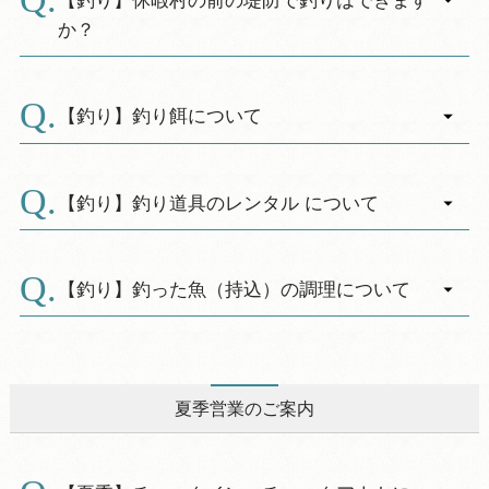
潮見表はこちら
か？
A.
【堤防に亀裂がある為、現在堤防内への立ち入
りが禁止されております】
【釣り】釣り餌について
岸壁からのウキ釣りや、砂浜からの投げ釣りを
A.
お楽しみください
釣りエサにつきましては、お部屋へのお持込を
お断りさせて頂いております。館内の釣り餌専
【釣り】釣り道具のレンタル について
※コマセは使用禁止です
用ロッカーをご利用ください。売店にて釣り餌
A.
※ゴミは必ずお持ち帰りください。※レンタル
（パワーイソメ※人工エサ）の販売を行ってお
現在は行っておりません。
釣り具はございません。
ります。
【釣り】釣った魚（持込）の調理について
A.
釣った魚の持ち込み調理については、食品衛生
上控えさせていただいております。
夏季営業のご案内