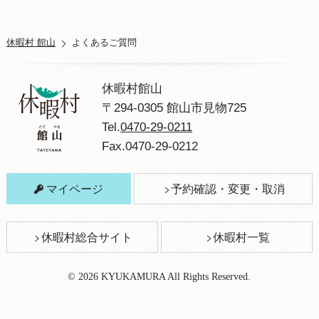
A.
■
カインズホーム館山店内「ペッツワン」
特別な表示がない限り、料金は1泊2食の消費税
（TEL0470-24-6366）
込の金額です。また別途入湯税１５０円がかか
■パワーコメリ館山店内「ペットアミ」
ります。サービス料はいただいておりません。
休暇村 館山
よくあるご質問
（TEL0470-24-6888）
休暇村館山
〒294-0305 館山市見物725
Tel.
0470-29-0211
Fax.0470-29-0212
マイページ
予約確認・変更・取消
休暇村総合サイト
休暇村一覧
© 2026 KYUKAMURA All Rights Reserved.