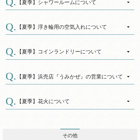
定です。
【夏季】シャワールームについて
・館内にコインロッカー（1回200円）や、無料
利用時間：海水プール 10：00～17：00
の貴重品専用ロッカー（無料）をご用意してお
A.
屋外シャワー 10：00～17：00
・館内は１階に宿泊者専用の更衣室兼シャワー
りますのでご利用ください。
※海水プールの水は自然の海水を使用していま
ルームがございます。（無料）
【夏季】浮き輪用の空気入れについて
す。毎日水の入替えを行っていますが、
〈開 設 期 間〉2026年は7/12～9/1
A.
濾過循環を行っていないため悪天時は海水に
〈ご利用時間〉 9：00～17：00
2カ所に手空気入れ（無料）をご用意しておりま
濁りがある場合がございます。
す。
【夏季】コインランドリーについて
※監視員を配置しておりますが、お子様から目
＜正面玄関前方＞
を離さないようお楽しみください。
A.
2026年は7/11～8/31
・１階に洗濯機（1回200円）・乾燥機（30分100
※荒天時は、休業する場合がございます。
＜浜売店「うみかぜ」＞
円）がございます。（24時間利用可）
【夏季】浜売店『うみかぜ』の営業について
2026年は7/18～20、7/25～8/24
・洗剤は売店で販売しております。（1回分50
A.
円）
【浜売店－海風】温泉館下の浜売店では、カレ
※お願い
ー、ラーメンなどの軽食の他、かき氷、アルコ
【夏季】花火について
ご利用後は、速やかに衣類の回収をお願い致し
ールドリンクなどを販売しております。
A.
ます。
水着のままでもご利用頂いただけます。
・休暇村前の砂浜（ロビー前、レストラン前）
※脱水機はございません。
＜営業期間＞
で、手持ち花火のみお楽しみ頂けます。
※洗濯・乾燥終了後に、衣類等が放置されたま
＜営業時間＞ １１:００～１５:００
・21：00以降の花火や、音の出る花火、打ち
その他
まになっている場合は、フロントにて回収・お
※悪天時は休業させていただく場合がございま