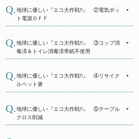
A.
「歯ブラシ」を使用しなかった場合、洗面台壁
※客室に「避難経路マップ」をご用意しており
にご用意致しました『エコちばコイン』を、お
地球に優しい『エコ大作戦!!』 ②電気ポッ
ます
帰りの際にフロントの回収箱にお入れ下さい。
ト電源ＯＦＦ
エコちばコイン1枚について10円を
「ちば環境再
A.
生基金」
に寄付します。
チェックイン前の客室の電気ポットの電源を
※この寄付金は、地域の自然環境の保全と再生
OFFにすることで、CO2の削減に努めていま
地球に優しい『エコ大作戦!!』 ③コップ消
などに活用します。
す。
毒済＆トイレ消毒済帯紙不使用
※電気ポットはコンセントを差して頂きます
A.
と、10分程で沸騰いたします。
客室内の「コップ＆トイレ」の消毒済み帯紙は
ございません。
地球に優しい『エコ大作戦!!』 ④リサイク
清掃・消毒は従来通り行なっておりますので、
ルペット箸
ご安心の上ご利用下さい。
A.
お食事会場の箸は、ペットボトルから再生した
プラスチック箸を使用しています。（使用済み
地球に優しい『エコ大作戦!!』 ⑤テーブル
使い捨て割り箸は製紙会社へ送り、リサイクル
クロス削減
しています）
A.
※ご希望のお客様には「割り箸」もご用意して
レストランでは、使い捨てクロスやクリーニン