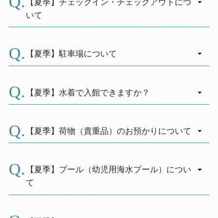
【夏季】チェックイン・チェックアウトにつ
いて
A.
・チェックインは15：00、チェックアウトは
10：00です。
【夏季】駐車場について
・チェックインのお手続きは12：00より承って
A.
おります。ただし入室は15：00からとなりま
・宿泊者専用駐車場がございます。到着時、フ
す。
ロントまたは駐車場係が「駐車証」をお渡しし
【夏季】水着で入館できますか？
・混雑回避の為、受付、ご精算は代表者様お１
ますので、ダッシュボードに掲示をお願い致し
A.
人でお越しください。
ます。
水着や濡れたままでのご入館はご遠慮いただい
・駐車場はチェックイン（15：00）前にご利用
ております。上着を着用のうえご入館くださ
【夏季】荷物（貴重品）のお預かりについて
いただくことも可能ですが、満車の場合はお待
い。
A.
ちいただく場合がございます。
※１階に、「更衣室兼シャワールーム」がござ
・チェックイン前、チェックアウト後のお荷物
・身障者専用駐車スペースをご希望の方は、事
います。（開設期間7/12～9/1、利用時間9：00～
のお預かりは、スペースの関係上、公共交通機
【夏季】プール（幼児用海水プール）につい
前にご連絡ください。
17：00）
関でお越しの方に限らせて頂きます。お車でお
て
また、足などについた砂は「玄関横の足洗
越しの方は車内での保管にご協力をお願い致し
い場」で、砂を落としてからご入館ください。
A.
ます。
・開設期間、2026年は7/18～20、7/25～8/24の予
冷蔵・冷凍品はフロントにご相談ください。