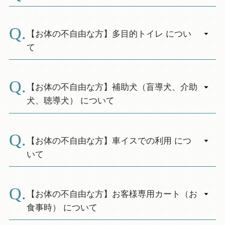
す。
A.
妊婦のお客様がいらっしゃる場合は、事前にご
連絡ください。
【お体の不自由な方】多目的トイレ につい
客室・駐車場など、できる限り配慮させていた
て
だきます。
A.
多目的トイレは１階に２か所（中央、天球館）
に備えています。
【お体の不自由な方】補助犬（盲導犬、介助
※ベビーシート（おむつ交換専用）あり
犬、聴導犬） について
A.
館内は補助犬（盲導犬、介助犬、聴導犬）を同
伴してご利用いただけます。客室・お食事会場
【お体の不自由な方】車イスでの利用 につ
など配慮いたしますので、事前にご連絡くださ
いて
いませ。
「ほじょ犬」 ホームページ
A.
玄関前スロープや館内通路の段差は無く（一
部、天球館への扉に段差あり）、車椅子でも利
【お体の不自由な方】お客様専用カート（お
用しやすい洋室のご用意があります。
食事時） について
※レンタル車椅子は２台ご用意しております