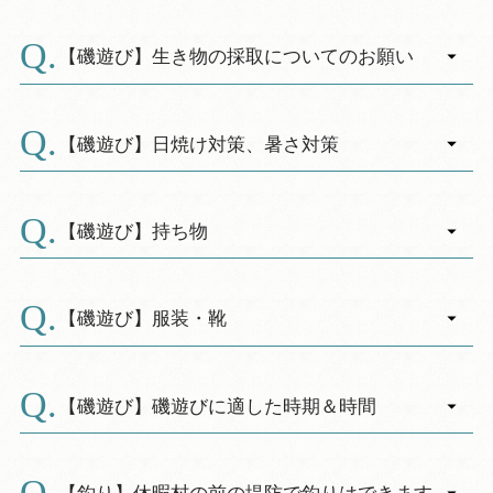
りません。ご希望の方は事前にご連絡下さい。
ベッドガード ・加湿器
A.
目の前の海岸や、周辺に磯場がございます。
【レストラン用】・お子様用食器 ・ベビー用
尚、天気や海の状況には細心の注意をして下さ
【磯遊び】生き物の採取についてのお願い
クーハン
い。波が出始めたら切り上げるなど、無理をし
A.
ないようお願いいたします。
海の生態系を守る為に、必要以外の生物は海へ
戻しましょう。
【磯遊び】日焼け対策、暑さ対策
A.
夏は日差しが強いため、日焼け止めまた帽子を
かぶるなどして、厚さから身を守りましょう。
【磯遊び】持ち物
A.
生物を捕まえる網、捕まえた生物を入れて置く
水槽、タオル・水筒・絆創膏など、必要なもの
【磯遊び】服装・靴
はプラスチック製のカゴ等に入れて遊びましょ
A.
う。
動きやすくければ普段着でも大丈夫ですが、け
貴重品など落とさないようにご注意ください。
がをしないように上着なども着ていたほうがい
【磯遊び】磯遊びに適した時期＆時間
いでしょう。着替えや帽子も忘れずに。
A.
靴はアクアシューズが安全で便利です。
潮が引いた時間帯に、海の状況は日により異な
るので、事前に潮見表などでチェックを！
【釣り】休暇村の前の堤防で釣りはできます