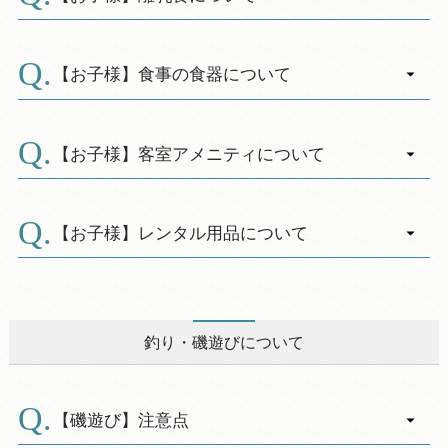
（ご本人様＋介護者1名）
「障がい者・車椅子・妊婦・お体の不自由な
A.
第2種…1,650円割引（ご本人様のみ）
方」などは、優先的にご利用頂けますので、ご
恐れ入りますが、当館では「離乳食」のご用意
＜知的障がい者＞
予約の際にお知らせくださいませ。
がございません。
【お子様】食事の食器について
第1種または12歳未満の第2種…1,650円割引
お名前を掲示して、駐車場を確保致します。
※離乳食のお持込みは可能です。
（ご本人様＋介護者1名）
A.
※混雑期はご利用の方が多くなり、全ての方に
※１階喫茶コーナーに「離乳食加熱用 電子レン
お食事会場に、「お子様用前掛け」・「食器類
第2種…1,650円割引（ご本人様のみ）
ご用意が出来ない場合がございます。
ジ」を設置しております。ご自由にご利用下さ
（茶碗・ハシ・スプーン・フォーク）」をご用
【お子様】客室アメニティについて
い。
意しております。
A.
※お食事時にお召しあがりの場合は、電子レン
お部屋にお子様用の浴衣・ハブラシをご用意し
ジで温めますので係りにお声掛けください。
ております。（４歳以上）
【お子様】レンタル用品について
※子供用浴衣はワンサイズ（120cm位まで）の
A.
みのご用意となります。
お子様連れの方にも気軽にご利用いただけるよ
※タオル・フェイスタオルは大人と同じもので
う、お子様用グッズをいくつかご用意しており
す。
ます。（数量に限りがあるグッズもあります。
釣り・磯遊びについて
※歯ブラシは幼児用をご用意しております
事前にお問い合わせください）
※カミソリ、クシ、ブラシ、シャワーキャップ
【客室用】・おむつ用ゴミ箱 ・洗面台用踏み
はフロント横にてご用意しております。
台 ・おねしょシート ・ベビー用補助便
【磯遊び】注意点
※３歳以下のお子様アメニティは備え付けてお
座 ・お子様用枕 ・ベビー用バスチェア ・