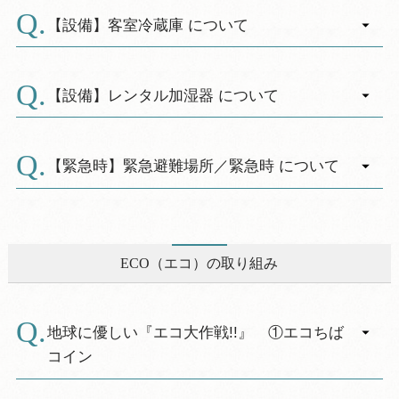
A.
客室内の「風量調整用のつまみもしくは運転ス
イッチ」にて調節して下さい。
【設備】客室冷蔵庫 について
〔和室：床の間の壁〕〔洋・和洋室：入口側ベ
A.
ットの壁〕
各お部屋に１台、お持込専用の小さな冷蔵庫を
※季節によって、冷暖房が切り替わります。
ご用意しております。
【設備】レンタル加湿器 について
（洋室のみ）
お客様のフリースペースとなっておりますの
A.
※季節によってON・OFFの時間帯が変わりま
で、ご自由にご利用くださいませ。
客室用にレンタルしております。
す。（洋室のみ）
※保冷機能程のタイプになります（アイスクリ
※数量に限りがございますので、お貸出しでき
【緊急時】緊急避難場所／緊急時 について
※冷暖房の切り替えまたはメンテナンス時、
ーム等の冷凍保存は出来ません）。また、大量
ない場合がございます。
使用できない時期がございます。（洋室のみ）
A.
に入れると保冷機能が低下して冷えません。
※事前にお問合せ下さい。
休暇村館山の建物（鉄筋３階建て）は、緊急
※釣り餌や釣った魚など、臭いの強いものはご
避難ビルに指定されておりますが、「大津波警
遠慮下さい。（フロントにてお預かり致しま
報発令」などの緊急避難時については、休暇村
ECO（エコ）の取り組み
す）
職員の誘導のもと、指定避難場所の西岬小学校
※その他、お預かりしての冷却・冷凍は、お伺
体育館へ避難を行います。
い出来かねますので予めご了承下さいませ。
【避難場所】館山市立西岬小学校 体育館
地球に優しい『エコ大作戦!!』 ①エコちば
【住 所】千葉県館山市加賀名１５１
コイン
【所要時間】休暇村より徒歩約１２分ほど
【海 抜】約２３ｍ