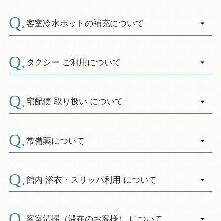
い。
ただし、休暇村でご提供している料理等は、他
夏季営業のご案内
客室冷水ポットの補充について
のメニューと同一の厨房で共通の調理器具等を
その他
使用し調理をしております。十分な洗浄はして
A.
お部屋に飲料水（冷水）をご用意しておりま
おりますが、調理の過程において微量のアレル
す。
タクシー ご利用について
ゲン物質が混入する可能性がございます。本対
客室の洗面所は飲料水ですので、そちらで補充
応がアレルゲン物質を完全に除去し、アレルギ
A.
してください。
フロントにて手配を承っております。
ー症状を発症しないことを保証するものではご
駅からお呼び致しますのでお早めにご予約くだ
宅配便 取り扱い について
ざいませんので、あらかじめご了承ください。
さい。（約１５分）
以上を踏まえ、ご利用に際してはお客様にて最
A.
フロントにて取り扱っております。（14:00頃集
終的なご判断をいただきますよう、お願い申し
※館山市内のタクシー会社は、深夜・早朝の営
配に来ます）
常備薬について
上げます。
業を行っておりませんので、
※食物アレルギーをお持ちのお客様には、ご自
A.
ご注意ください。
薬事法第24条の規定により、休暇村ではお客様
身での専用食事のお持込みもお受けしますの
※南房タクシー（TEL/0120-514-960）
に医薬品をご提供することができません。
で、事前にお申し出ください。
館内 浴衣・スリッパ利用 について
＜手配可能な時間の目安＞ 8：30～21：00
恐れ入りますが、医薬品につきましては、ご旅
※必ず事前にご連絡ください。当日ですと対応
A.
行前に予めご準備いただくか、病院または薬局
できない場合がございます。
館内は、浴衣・スリッパでご利用頂けます。ま
にてお買い求めいただきますよう、お願いいた
た、サイズが合わない場合は、各階に浴衣コー
客室清掃（滞在のお客様） について