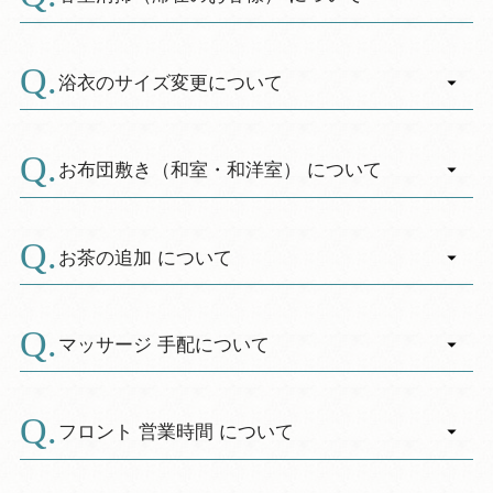
します。近隣の病院・薬局についてのお問い合
ナーがございますのでご利用下さい。大きめの
A.
わせは、フロントにてご案内いたします。
スリッパもご用意しております。
チェックイン時にご希望された方には、係が１
※幼児用の浴衣については、フロントにてご用
０時以降にお伺い致します。
浴衣のサイズ変更について
意しております。
入室不要で備品交換を希望の方は、午前中に廊
A.
※玄関前に外履き用サンダルをご用意しており
下に出して頂くと、清掃係が交換を致します。
館内各階廊下に「浴衣コーナー」をご用意して
ます
おりますので、ご自由にご利用ください。
お布団敷き（和室・和洋室） について
事前にご連絡いただければ、お部屋へのセット
A.
も致します。
お布団敷きはお客様ご自身でお願いしておりま
す。
お茶の追加 について
ご事情によりご希望される場合はフロントにお
A.
申し付けください。
フロントにお申し出下さい。係がお持ち致しま
※状況により19:00以降に伺う場合がございます
す。
マッサージ 手配について
A.
現在はマッサージ手配を中止しています。
フロント 営業時間 について
A.
〔営業時間〕７：３０～２０：３０