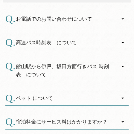
上げ花火は他のお客様や近隣住民の迷惑となり
預かりさせて頂きますので予めご了承下さい。
す。
ますのでご遠慮ください。
イートインの座席数を減らしております。テイ
・芝生や漁船が係留してある場所付近では、
お電話でのお問い合わせについて
クアウトにご協力ください。
行わないでください。
＜期間＞
・フロントで花火用バケツの貸し出しを行っ
A.
ご予約・お問合せ等につきましては
2026年は、7/18～20、7/25～8/24
ておりますので、水を入れてお使いください。
【TEL】０４７０－２９－０２１１
高速バス時刻表 について
消火後の花火は、玄関横の回収用ごみ箱に捨て
※１０：００～１８：００ となりま
てください。
A.
す。
■高速バス「房総なのはな号」・「新宿なのはな
※上記時間以外での緊急時のご連絡は
号」時刻表
館山駅から伊戸、坂田方面行きバス 時刻
ガイダンスでご案内しております。
時刻表はこちら
表 について
※休館日は承ることができません。
A.
■高速バス「横浜駅・羽田空港⇔君津バスターミ
ナル・館山駅」時刻表
【平日】時刻表はこちら
ペット について
時刻表はこちら
A.
【土曜・休日】時刻表はこちら
休暇村館山は動物（ペット）のご入館ができま
■高速バス「南総里見号（館山～千葉線）」時刻
せん。恐れ入りますが、預かり施設などをご利
宿泊料金にサービス料はかかりますか？
表
用下さい。
時刻表はこちら