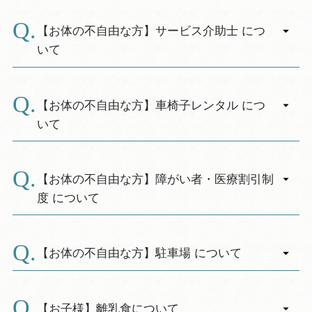
A.
お食事会場にはカートをご用意しております
（４台）。ご自由にお使いくださいませ。
【お体の不自由な方】サービス介助士 につ
いて
A.
「サービス介助士」とは、
NPO法人「日本ケア
フィットサービス協会」
が認定する資格です。
【お体の不自由な方】車椅子レンタル につ
サービス介助士は、お年寄りの方やお身体の不
いて
自由な方に対する「おもてなしの心」と「介助
A.
技術」を目的とした資格です。主として、入
フロントにて貸出致します（３台常備）。
浴・排泄・食事の介助までは必要のない、比較
数が少ない為、ご希望のお客様は事前にお申し
【お体の不自由な方】障がい者・医療割引制
的元気な方々の社会生活の介助をします。
出下さいませ。
度 について
もちろん資格を持っていない職員でも、「おも
てなしの心」をもって接客いたしますので、お
A.
障がい者手帳・療育手帳のご提示により、室料
困りの際はお気軽にお声掛けくださいませ。
の割引を行なっております。事前にお申し出の
【お体の不自由な方】駐車場 について
★当館には現在「４名」の介助士（２級）が在
うえ、チェックイン時にご提示下さい。
籍しております（Ｈ27.10/31現在）★
A.
＜身体障がい者＞
正面玄関前の駐車場は全て「多目的駐車場」に
第1種または12歳未満の第2種…1,650円割引
なっております。
【お子様】離乳食について