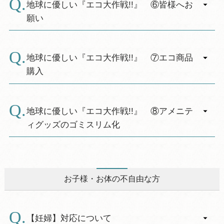
おります。
グクロスの使用を抑制して、資源の無駄使い削
地球に優しい『エコ大作戦!!』 ⑥皆様へお
減に努めています。
願い
A.
お部屋を出られる際には、「消灯」・「テレビ
ＯＦＦ」・「空調ＯＦＦ」のご協力をお願い致
地球に優しい『エコ大作戦!!』 ⑦エコ商品
します。
購入
A.
事務用品は、極力「エコ商品」の購入に努めて
います。
地球に優しい『エコ大作戦!!』 ⑧アメニテ
ィグッズのゴミスリム化
A.
使い捨てによるごみの削減の為、「ハブラシ・
クシ・カミソリ・シャワーキャップ」は客室に
ご用意しておりません。
お子様・お体の不自由な方
フロントにご用意しておりますので、必要な方
はそちらからお取り下さい。
※浴衣・タオル等はお部屋に準備しておりま
【妊婦】対応について