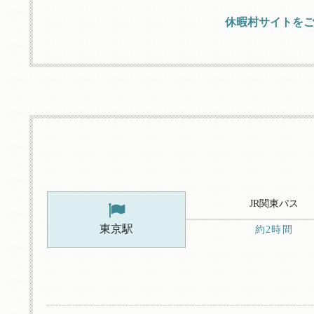
休暇村サイトを
JR関東バス
東京駅
約2時間