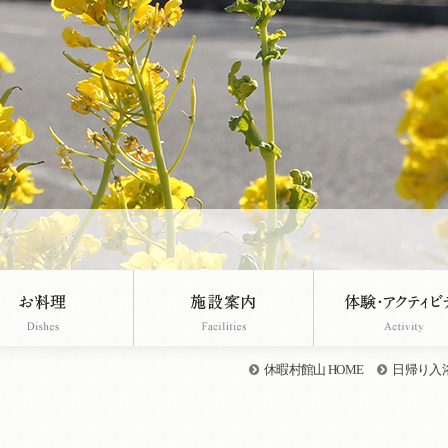
休暇村館山 HOME
日帰り入