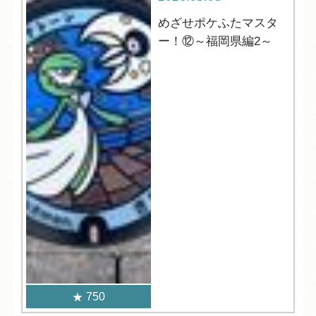
めざせポケふたマスタ
ー！⑫～福岡県編2～
750