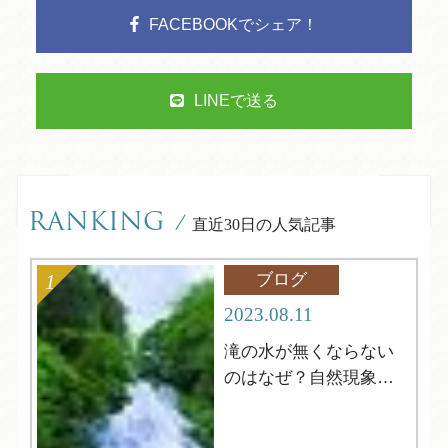
FACEBOOKでシェア！
LINEで送る
RANKING
/
直近30日の人気記事
ブログ
2023.08.11
滝の水が無くならない
のはなぜ？自然現象解
明シリーズ12