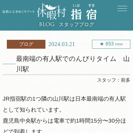
スタッフブログ
BLOG
2024.03.21
653
ブログ
view
最南端の有人駅でのんびりタイム 山
川駅
スタッフ：
前多
JR指宿駅の1つ隣の山川駅は日本最南端の有人駅
として知られています。
鹿児島中央駅からは電車で約1時間15分〜30分ほ
どで到着します。