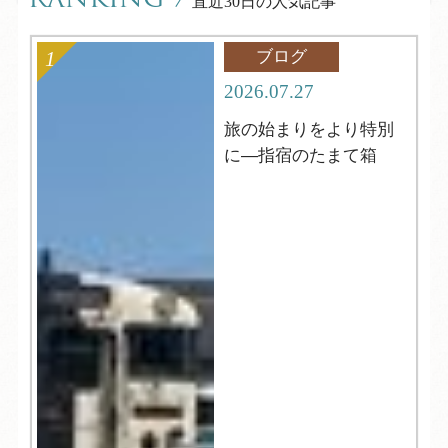
RANKING
/
直近30日の人気記事
ブログ
2026.07.27
旅の始まりをより特別
に―指宿のたまて箱