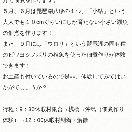
方で佃煮を作ります。
５月、６月は琵琶湖八珍の１つ、「小鮎」という
大人でも１０cmぐらいにしか育たない小さい湖魚
の佃煮を作ります！
また、９月には「ウロリ」という琵琶湖の固有種
のビワヨシノボリの稚魚を使った佃煮作りが体験
できます！
お土産も付いているので是非、体験してみてはい
かがでしょうか？
行程：9：30休暇村集合→桟橋→沖島（佃煮作り
体験）→12：00休暇村到着・解散