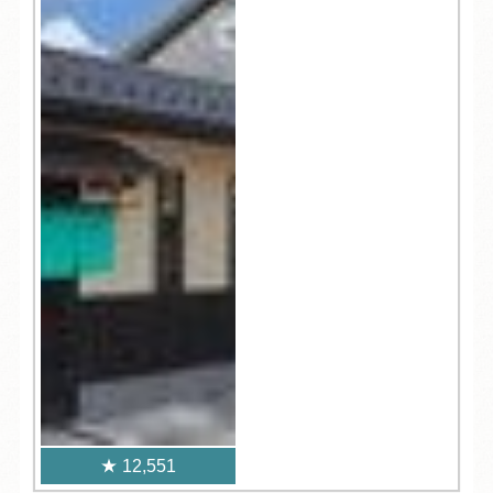
12,551