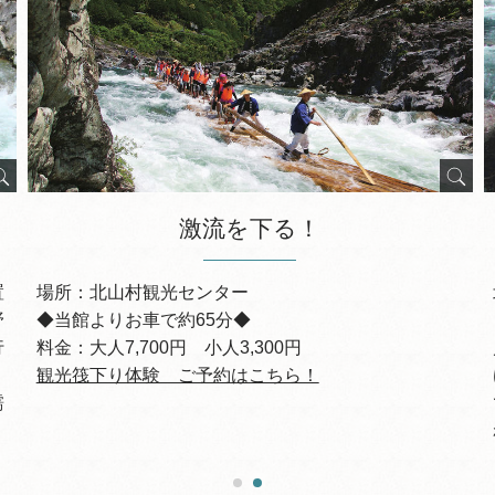
激流を下る！
置
場所：北山村観光センター
野
◆当館よりお車で約65分◆
行
料金：大人7,700円 小人3,300円
観光筏下り体験 ご予約はこちら！
濡