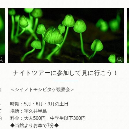
ナイトツアーに参加して見に行こう！
自
＜シイノトモシビタケ観察会＞
ト
時期：5月・6月・9月の土日
て
場所：宇久井半島
的
料金：大人500円 中学生以下300円
◆当館よりお車で7分◆