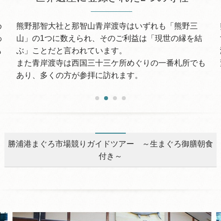
め
熊野那智大社と那智山青岸渡寺はいずれも「熊野三
わ
山」の1つに数えられ、そのご利益は「現世の縁を結
も
ぶ」ことだと言われています。
また青岸渡寺は西国三十三ケ所めぐりの一番札所でも
あり、多くの方が参拝に訪れます。
勝浦港まぐろ市場競りガイドツアー ～生まぐろ御膳朝食
付き～