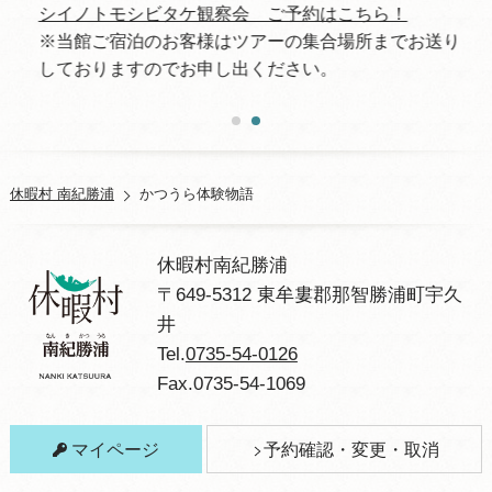
シイノトモシビタケ観察会 ご予約はこちら！
※当館ご宿泊のお客様はツアーの集合場所までお送り
しておりますのでお申し出ください。
休暇村 南紀勝浦
かつうら体験物語
休暇村南紀勝浦
〒649-5312 東牟婁郡那智勝浦町宇久
井
Tel.
0735-54-0126
Fax.0735-54-1069
マイページ
予約確認・変更・取消