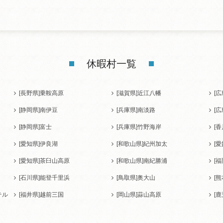
休暇村一覧
[長野県]
乗鞍高原
[滋賀県]
近江八幡
[広
[静岡県]
南伊豆
[兵庫県]
南淡路
[広
[静岡県]
富士
[兵庫県]
竹野海岸
[香
[愛知県]
伊良湖
[和歌山県]
紀州加太
[愛
[愛知県]
茶臼山高原
[和歌山県]
南紀勝浦
[福
[石川県]
能登千里浜
[鳥取県]
奥大山
[熊
テル
[福井県]
越前三国
[岡山県]
蒜山高原
[鹿