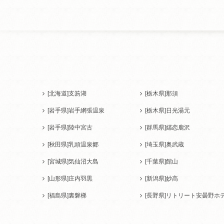
[北海道]
支笏湖
[栃木県]
那須
[岩手県]
岩手網張温泉
[栃木県]
日光湯元
[岩手県]
陸中宮古
[群馬県]
嬬恋鹿沢
[秋田県]
乳頭温泉郷
[埼玉県]
奥武蔵
[宮城県]
気仙沼大島
[千葉県]
館山
[山形県]
庄内羽黒
[新潟県]
妙高
[福島県]
裏磐梯
[長野県]
リトリート安曇野ホ