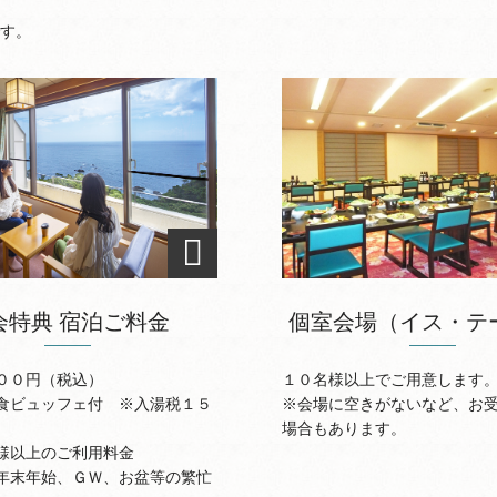
す。
会特典 宿泊ご料金
個室会場（イス・テ
００円（税込）
１０名様以上でご用意します
食ビュッフェ付 ※入湯税１５
※会場に空きがないなど、お
場合もあります。
様以上のご利用料金
年末年始、ＧＷ、お盆等の繁忙