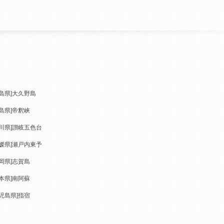
島県]
大久野島
島県]
帝釈峡
川県]
讃岐五色台
媛県]
瀬戸内東予
岡県]
志賀島
本県]
南阿蘇
児島県]
指宿