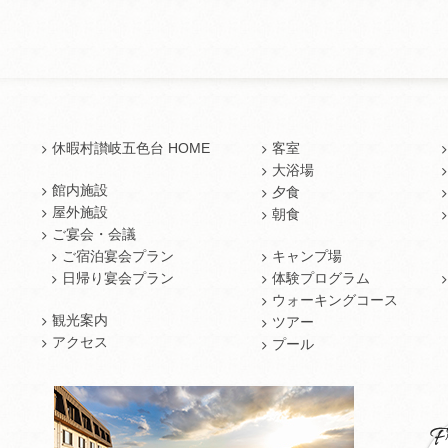
休暇村讃岐五色台 HOME
客室
大浴場
館内施設
夕食
屋外施設
朝食
ご宴会・会議
ご宿泊宴会プラン
キャンプ場
日帰り宴会プラン
体験プログラム
ウォーキングコース
観光案内
ツアー
アクセス
プール