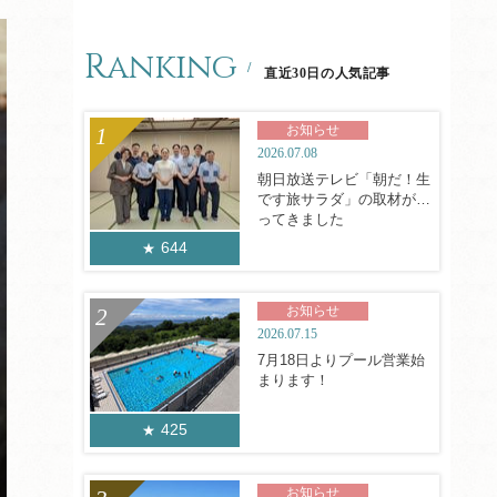
Ranking
直近30日の人気記事
お知らせ
2026.07.08
朝日放送テレビ「朝だ！生
です旅サラダ」の取材がや
ってきました
644
お知らせ
2026.07.15
7月18日よりプール営業始
まります！
425
お知らせ