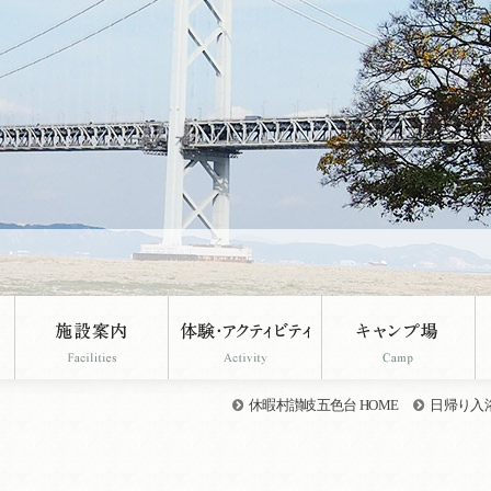
休暇村讃岐五色台 HOME
日帰り入