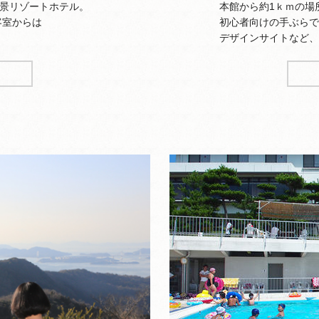
景リゾートホテル。
本館から約1ｋｍの場所に
室からは
初心者向けの手ぶらでキャ
。
デザインサイトなど、多彩