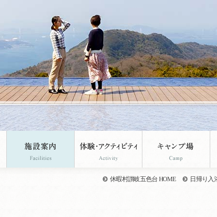
休暇村讃岐五色台 HOME
日帰り入