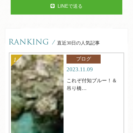
LINEで送る
RANKING
/
直近30日の人気記事
ブログ
2023.11.09
これぞ付知ブルー！＆
吊り橋
中津川市【岩魚の里
峡】