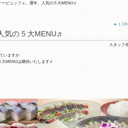
ナービュッフェ。通年、人気の５大MENU♬
1,72
気の５大MENU♬
スタッフ
ていますが
大MENUは継続いたします♬