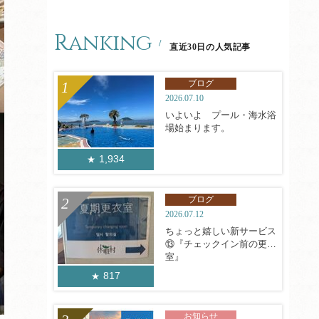
Ranking
直近30日の人気記事
ブログ
2026.07.10
いよいよ プール・海水浴
場始まります。
1,934
ブログ
2026.07.12
ちょっと嬉しい新サービス
⑬『チェックイン前の更衣
室』
817
お知らせ