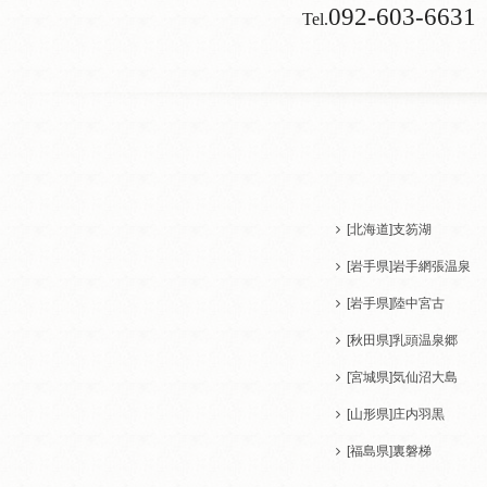
092-603-6631
Tel.
[北海道]
支笏湖
[岩手県]
岩手網張温泉
[岩手県]
陸中宮古
[秋田県]
乳頭温泉郷
[宮城県]
気仙沼大島
[山形県]
庄内羽黒
[福島県]
裏磐梯