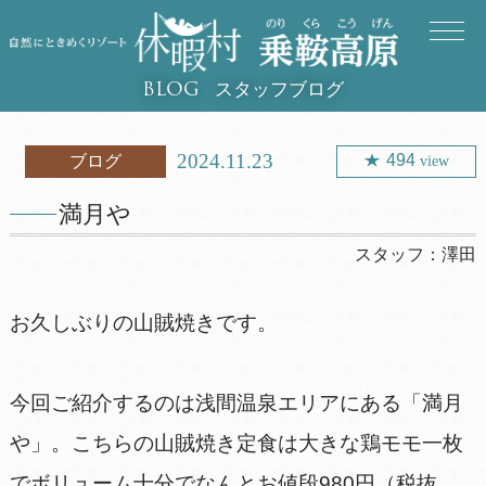
スタッフブログ
BLOG
2024.11.23
494
ブログ
view
満月や
スタッフ：
澤田
お久しぶりの山賊焼きです。
今回ご紹介するのは浅間温泉エリアにある「満月
や」。こちらの山賊焼き定食は大きな鶏モモ一枚
でボリューム十分でなんとお値段980円（税抜