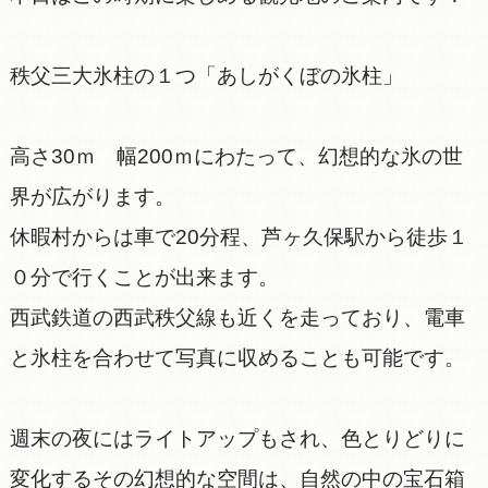
秩父三大氷柱の１つ「あしがくぼの氷柱」
高さ30ｍ 幅200ｍにわたって、幻想的な氷の世
界が広がります。
休暇村からは車で20分程、芦ヶ久保駅から徒歩１
０分で行くことが出来ます。
西武鉄道の西武秩父線も近くを走っており、電車
と氷柱を合わせて写真に収めることも可能です。
週末の夜にはライトアップもされ、色とりどりに
変化するその幻想的な空間は、自然の中の宝石箱