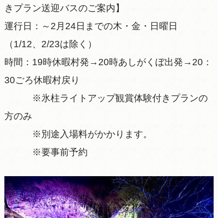
きプラン送迎バスのご案内】
運行日：～2月24日までの木・金・日曜日
（1/12、2/23は除く）
時間：19時休暇村発→20時あしがくぼ出発→20：
30ごろ休暇村戻り
※氷柱ライトアップ観賞体験付きプランの
方のみ
※別途入場料がかかります。
※要事前予約