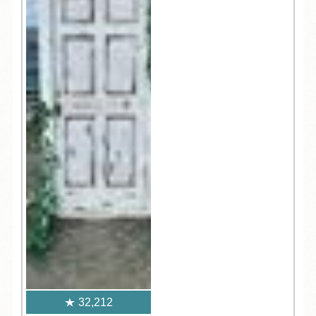
32,212