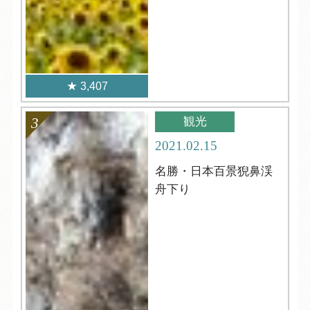
3,407
観光
2021.02.15
名勝・日本百景猊鼻渓
舟下り