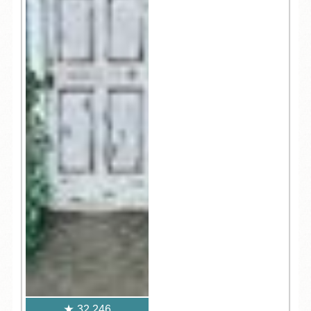
32,246