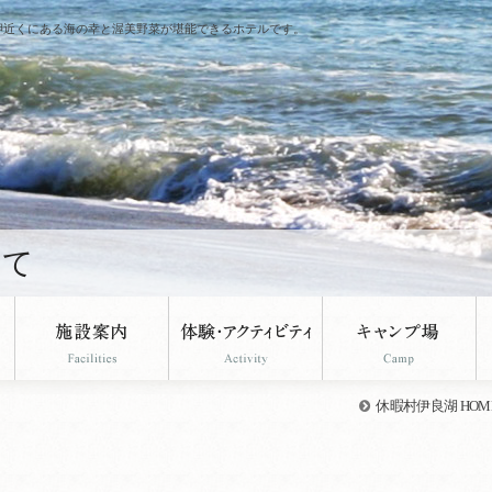
岬近くにある海の幸と渥美野菜が堪能できるホテルです。
めて
休暇村伊良湖 HOM