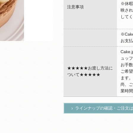
※休暇
注意事項
映され
してく
※Ca
お支払
Cak
ュッフ
お手数
★★★★★お渡し方法に
ご希望
ついて★★★★★
ます。
尚、ご
業時間
ラインナップの確認・ご注文