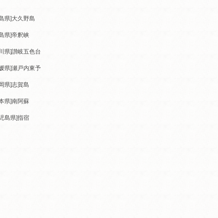
島県]
大久野島
島県]
帝釈峡
川県]
讃岐五色台
媛県]
瀬戸内東予
岡県]
志賀島
本県]
南阿蘇
児島県]
指宿