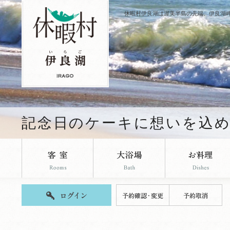
休暇村伊良湖は渥美半島の先端、伊良湖
記念日のケーキに想いを込