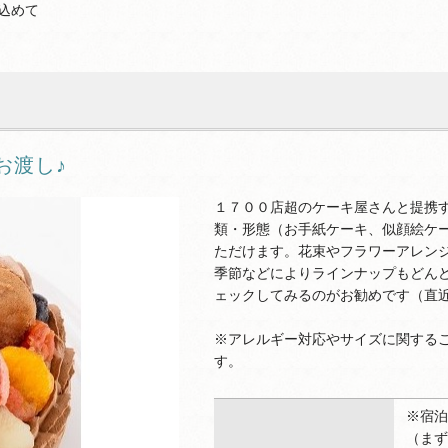
込めて
お渡し♪
１７００店超のケーキ屋さんと提携
類・形態（お手紙ケーキ、似顔絵ケ
ただけます。花束やフラワーアレン
季節などによりラインナップもどん
ェックしてみるのがお勧めです（直
※アレルギー対応やサイズに関する
す。
※宿泊
（まず