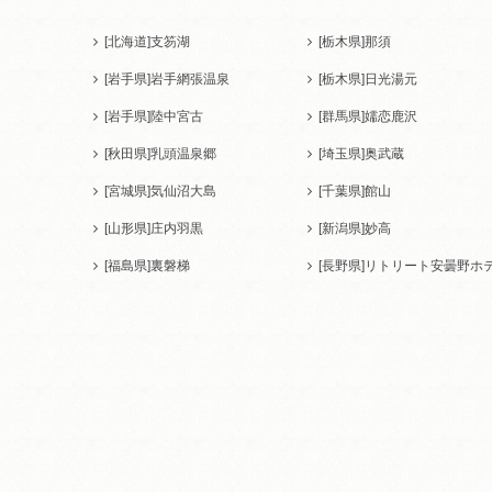
[北海道]
支笏湖
[栃木県]
那須
[岩手県]
岩手網張温泉
[栃木県]
日光湯元
[岩手県]
陸中宮古
[群馬県]
嬬恋鹿沢
[秋田県]
乳頭温泉郷
[埼玉県]
奥武蔵
[宮城県]
気仙沼大島
[千葉県]
館山
[山形県]
庄内羽黒
[新潟県]
妙高
[福島県]
裏磐梯
[長野県]
リトリート安曇野ホ