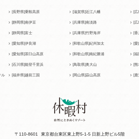
[長野県]
乗鞍高原
[滋賀県]
近江八幡
[広
[静岡県]
南伊豆
[兵庫県]
南淡路
[広
[静岡県]
富士
[兵庫県]
竹野海岸
[香
[愛知県]
伊良湖
[和歌山県]
紀州加太
[愛
[愛知県]
茶臼山高原
[和歌山県]
南紀勝浦
[福
[石川県]
能登千里浜
[鳥取県]
奥大山
[熊
テル
[福井県]
越前三国
[岡山県]
蒜山高原
[鹿
〒110-8601
東京都台東区東上野5-1-5 日新上野ビル5階