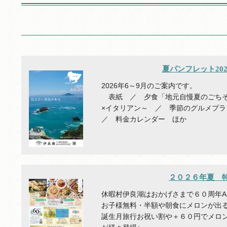
夏パンフレット2026
2026年6～9月のご案内です。
表紙 ／ 夕食「地元自慢夏のごちそ
×イタリアン～ ／ 季節のグルメプ
／ 料金カレンダー ほか
２０２６年夏 
休暇村伊良湖はおかげさまで６０周年Anni
お子様無料・半額や朝食にメロンが出
誕生月旅行お祝い割や＋６０円でメロ