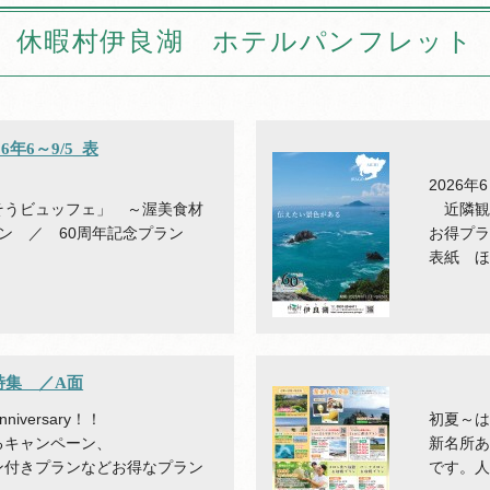
休暇村伊良湖 ホテルパンフレット
年6～9/5_表
2026
うビュッフェ」 ～渥美食材
近隣観
ラン ／ 60周年記念プラン
お得プ
表紙 
特集 ／A面
versary！！
初夏～
るキャンペーン、
新名所
ン付きプランなどお得なプラン
です。人