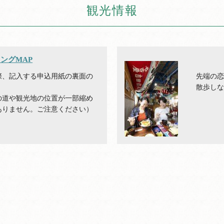
観光情報
ングMAP
際、記入する申込用紙の裏面の
先端の
散歩し
の道や観光地の位置が一部縮め
ありません。ご注意ください）