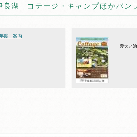
伊良湖 コテージ・キャンプほかパン
6年度 案内
愛犬と