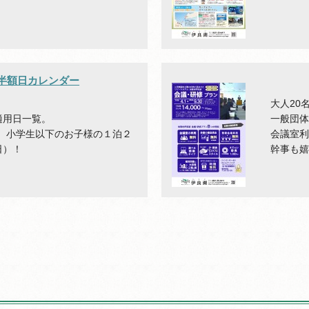
・半額日カレンダー
大人20
適用日一覧。
一般団
、小学生以下のお子様の１泊２
会議室
日）！
幹事も