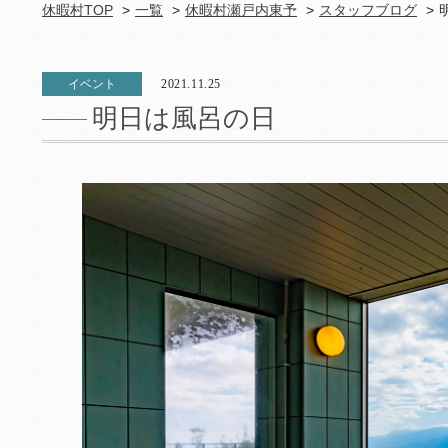
休暇村TOP
一覧
休暇村瀬戸内東予
スタッフブログ
イベント
2021.11.25
明日は風呂の日