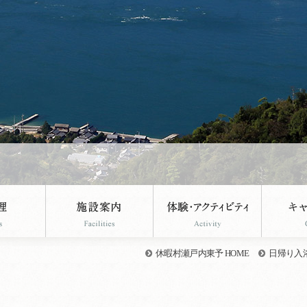
休暇村瀬戸内東予 HOME
日帰り入