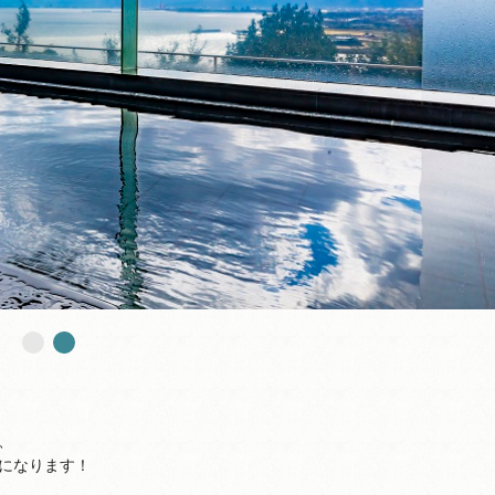
、
になります！