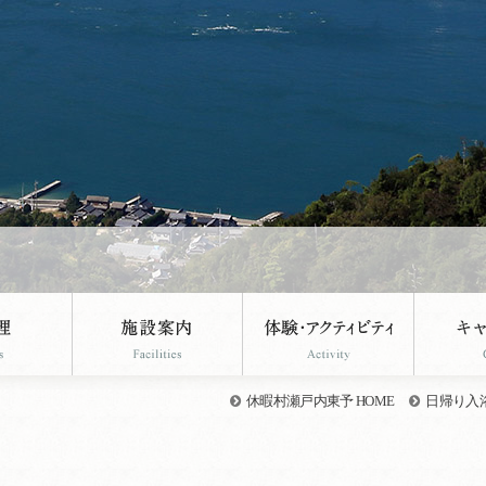
休暇村瀬戸内東予 HOME
日帰り入