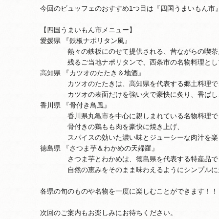
今回のビュッフェのおすすめ1つ目は『四国うまいもん市
【四国うまいもん市メニュー】
愛媛県 『鉄板ナポリタン風』
熱々の鉄板にのせて提供される、昔ながらの喫茶
残るご当地ナポリタンで、西条市の名物料理として
高知県 『カツオのたたき＆地酒』
カツオのたたきは、高知県を代表する郷土料理で
カツオの表面だけを強い火で豪快に炙り、香ばしさ
香川県 『骨付き鳥風』
香川県丸亀市を中心に親しまれている名物料理で
骨付きの鶏もも肉を豪快に焼き上げ、
スパイスの効いた濃い味とジューシーな肉汁を楽
徳島県 『さつま芋＆わかめの天婦羅』
さつま芋とわかめは、徳島県を代表する特産品で
自然の恵みをそのまま味わえるようにシンプルに天
各県の旬のものや名物を一度に楽しむことができます！！
次回のご案内もお楽しみにお待ちください。