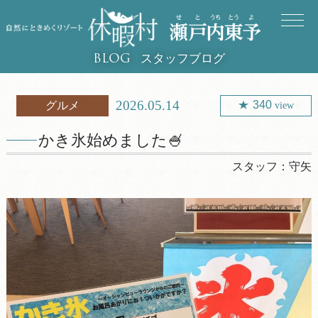
スタッフブログ
BLOG
2026.05.14
340
グルメ
view
かき氷始めました🍧
スタッフ：
守矢