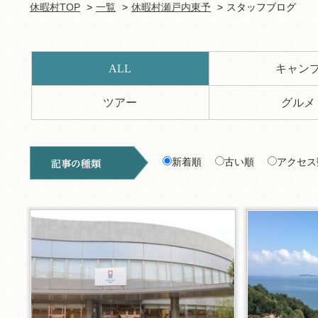
休暇村TOP
一覧
休暇村瀬戸内東予
スタッフブログ
ALL
キャン
ツアー
グルメ
新着順
古い順
アクセス