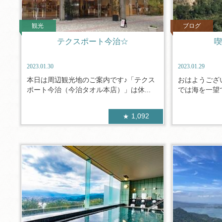
観光
ブログ
テクスポート今治☆
喫
2023.01.30
2023.01.29
本日は周辺観光地のご案内です♪「テクス
おはようござ
ポート今治（今治タオル本店）」は休...
では海を一望で
1,092