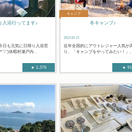
キャンプ
り入浴行ってます♪
冬キャンプ♪
2023.01.21
今日も元気に日帰り入浴営
近年全国的にアウトレジャー人気が
'▽')休暇村瀬戸内...
り、「キャンプをやってみたい！」、「
1,376
9