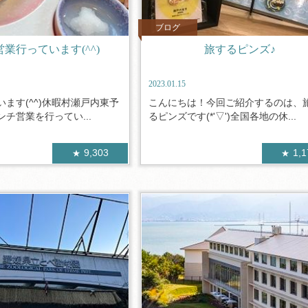
ブログ
業行っています(^^)
旅するピンズ♪
2023.01.15
ます(^^)休暇村瀬戸内東予
こんにちは！今回ご紹介するのは、
チ営業を行ってい...
るピンズです(*'▽')全国各地の休...
9,303
1,