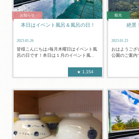
お知らせ
観光
本日はイベント風呂＆風呂の日！
絶景
2023.01.26
2023.01.25
皆様こんにちは♪毎月木曜日はイベント風
おはようござ
呂の日です！本日は１月のイベント風...
公園のご案内で
1,154