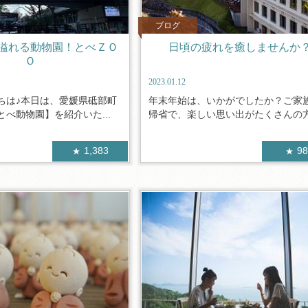
ブログ
溢れる動物園！とべＺＯ
日頃の疲れを癒しませんか
Ｏ
2023.01.12
ちは♪本日は、愛媛県砥部町
年末年始は、いかがでしたか？ご家
べ動物園】を紹介いた...
帰省で、楽しい思い出がたくさんの方も
1,383
9