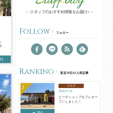
Staff blog
スタッフのおすすめ情報をお届け♪
Follow
フォロー
ん
動が
121
Ranking
直近30日の人気記事
ブログ
2026.07.18
ビーチショップをプレオー
プンしました！
354