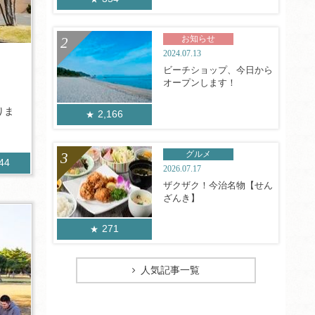
お知らせ
2024.07.13
ビーチショップ、今日から
オープンします！
りま
2,166
グルメ
244
2026.07.17
ザクザク！今治名物【せん
ざんき】
271
人気記事一覧