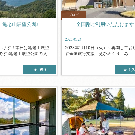
ブログ
！亀老山展望公園♪
全国割ご利用いただけます
2023.01.24
います！本日は亀老山展望
2023年1月10日（火）～再開してお
す♪亀老山展望公園の入...
す全国旅行支援「えひめぐり み...
999
1,