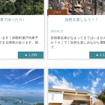
ブログ
茶でゆったり♪
自然を楽しもう！！
2023.01.27
います！休暇村瀬戸内東予
皆様最近体がなまってきてはいませ
きる喫茶があります。雨...
か？そこで！自然を楽しみながら運
で...
1,299
1,