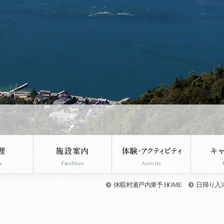
休暇村瀬戸内東予 HOME
日帰り入