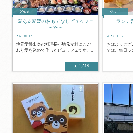
グルメ
グルメ
愛ある愛媛のおもてなしビュッフェ
ランチ営
～冬～
2023.01.17
2023.01.16
地元愛媛出身の料理長が地元食材にこだ
おはようござい
わり愛を込めて作ったビュッフェです。...
では、毎日ラン
1,519