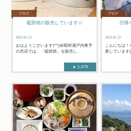
ブログ
ブログ
砥部焼の販売しています☆
日帰
2023.01.23
2023.01.22
おはようございます(^^)休暇村瀬戸内東予
こんにちは！
の売店では、「砥部焼」を販売し...
業しています(*
1,079