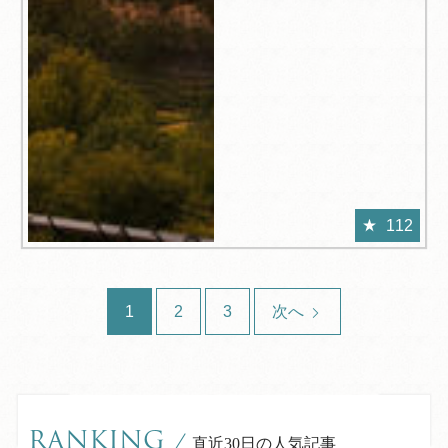
112
1
2
3
次へ
RANKING
/
直近30日の人気記事