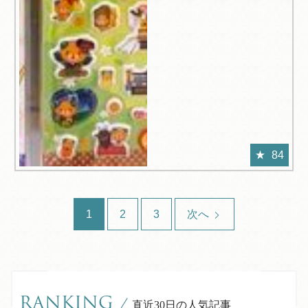
84
1
2
3
次へ
RANKING
/
直近30日の人気記事