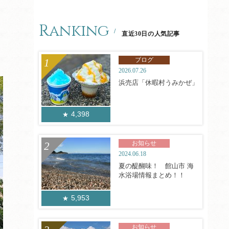
Ranking
直近30日の人気記事
ブログ
2026.07.26
浜売店「休暇村うみかぜ」
4,398
お知らせ
2024.06.18
夏の醍醐味！ 館山市 海
水浴場情報まとめ！！
5,953
お知らせ