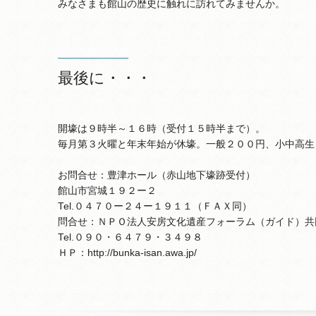
みなさまも館山の歴史に触れに訪れてみませんか。
最後に・・・
開壕は９時半～１６時（受付１５時半まで）。
毎月第３火曜と年末年始が休壕。一般２００円、小中高生
お問合せ：豊津ホール（赤山地下壕跡受付）
館山市宮城１９２ー２
Tel.０４７０ー２４ー１９１１（ＦＡＸ同）
問合せ：ＮＰＯ法人安房文化遺産フォーラム（ガイド）
Tel.０９０・６４７９・３４９８
ＨＰ：http://bunka-isan.awa.jp/