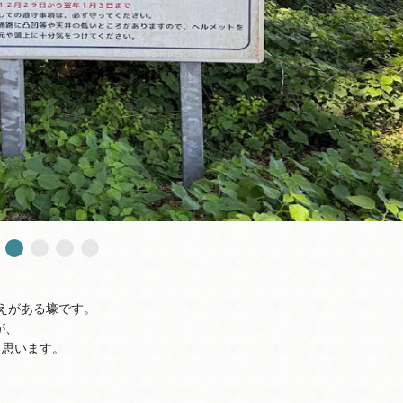
応えがある壕です。
が、
と思います。