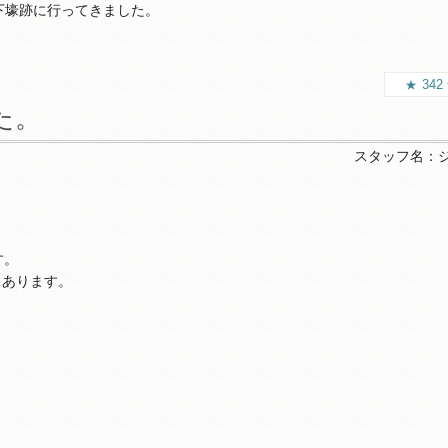
下壕跡に行ってきました。
342
た。
スタッフ名：
す。
 あります。