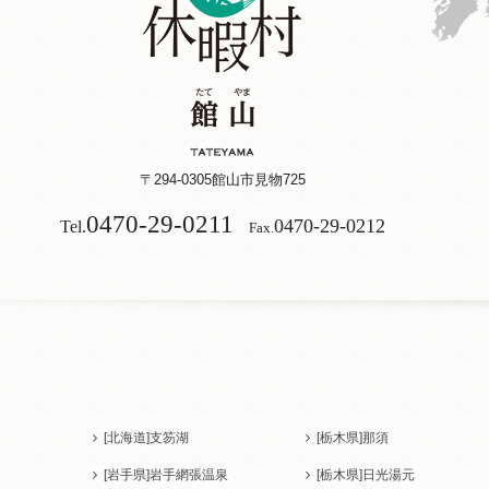
〒294-0305
館山市見物725
0470-29-0211
0470-29-0212
Tel.
Fax.
[北海道]
支笏湖
[栃木県]
那須
[岩手県]
岩手網張温泉
[栃木県]
日光湯元