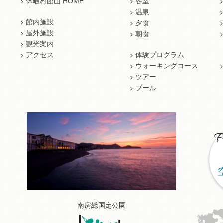
休暇村館山 HOME
客室
温泉
館内施設
夕食
屋外施設
朝食
観光案内
アクセス
体験プログラム
ウォーキングコース
ツアー
プール
南房総国定公園