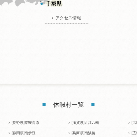
アクセス情報
休暇村一覧
[長野県]
乗鞍高原
[滋賀県]
近江八幡
[広
[静岡県]
南伊豆
[兵庫県]
南淡路
[広